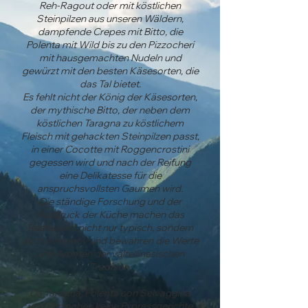
Reh-Ragout oder mit köstlichen
Steinpilzen aus unseren Wäldern,
dampfende Crepes mit Bitto, die
Polenta mit Wild bis zu den Pizzocheri
mit hausgemachten Nudeln und
gewürzt mit den besten Käsesorten, die
das Tal bietet.
Es fehlt nicht der König der Käsesorten,
der mythische Bitto, der neben dem
köstlichen Taragna zu köstlichem
Fleisch mit gehackten Steinpilzen passt,
in einer Cocotte mit Roggencrostini
gegessen wird und nach der Reifung
eine Delikatesse für die
anspruchsvollsten Gaumen wird.
Die ständige Forschung und der
Ausdruck der Küche machen das
Restaurant nicht nur typisch, sondern
auch innovativ und bewahren die Werte
und Aromen der valtellinesischen
Tradition.
Da Taragna, Polenta con Selvaggina
und Pizzocheri keine Expressgerichte