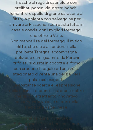
fresche al ragù di capriolo o con
prelibati porcini dei nostri boschi,
fumanti crespelle di grano saraceno al
Bitto, la polenta con selvaggina per
arrivare ai Pizzocheri con pasta fatta in
casa e conditi con i migliori formaggi
che offre la Valle.
Non manca il re dei formaggi, il mitico
Bitto, che oltre a fondersi nella
prelibata Taragna, accompagna
deliziose carni guarnite da Porcini
trifolati, si gusta in cocotte al forno
con crostini di segale ed una volta
stagionato diventa una delizia per i
palati più esigenti.
La costante ricerca e l’espressione
della cucina, rendono il ristorante, oltre
che tipico, altrettanto innovativo,
conservando valori e sapori della
tradizione valtellinese.
Poiché Taragna, Polenta con
Selvaggina e Pizzocheri non sono
piatti espressi: è gradita la